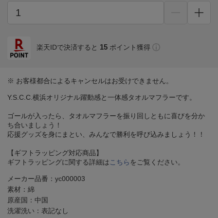
15
楽天IDで決済すると
ポイント獲得
※ お客様都合によるキャンセルはお受けできません。
Y.S.C.C.横浜オリジナル躍動感と一体感タオルマフラーです。
ゴールが入ったら、タオルマフラーを振り回しともに喜びを分か
ち合いましょう！
応援グッズを身にまとい、みんなで勝利を呼び込みましょう！！
【ギフトラッピング対応商品】
ギフトラッピングに関する詳細は
こちら
をご覧ください。
メーカー品番：yc000003
素材：綿
原産国：中国
洗濯洗い：表記なし