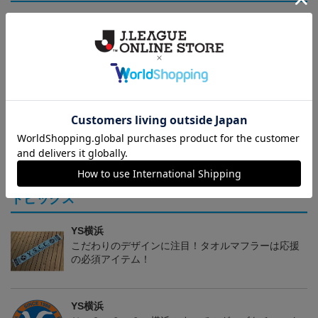
ベースボールシャツ
ネッククーラー
ウォッシュキャンバス＆
ツイル エプロン (Y.S.C.C.
4,290円
1,100円
5,500円
1
横浜)
トピックス
YS横浜
こだわりのデザインに注目！タオルマフラーは応援
の必須アイテム！
YS横浜