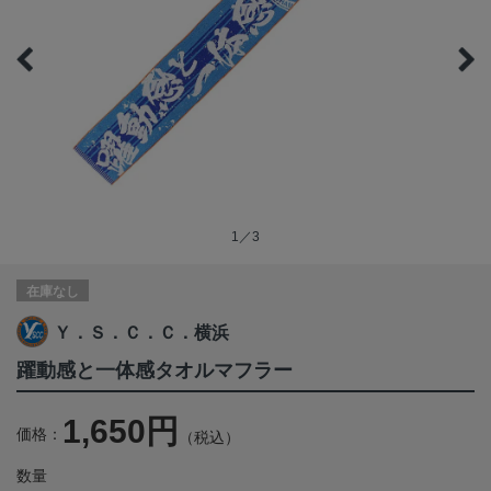
1／3
在庫なし
Ｙ．Ｓ．Ｃ．Ｃ．横浜
躍動感と一体感タオルマフラー
1,650円
価格：
（税込）
数量