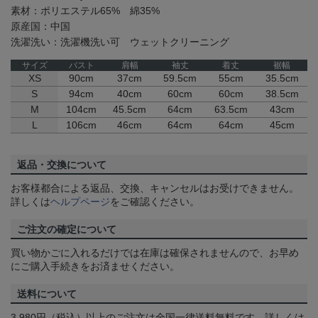
素材：ポリエステル65% 綿35%
原産国：中国
洗濯洗い：洗濯機洗い可 ウェットクリーニング
サイズ
バスト
肩幅
袖丈
着丈
裾幅
XS
90cm
37cm
59.5cm
55cm
35.5cm
S
94cm
40cm
60cm
60cm
38.5cm
M
104cm
45.5cm
64cm
63.5cm
43cm
L
106cm
46cm
64cm
64cm
45cm
返品・交換について
お客様都合による返品、交換、キャンセルはお受けできません。
詳しくは
ヘルプページ
をご確認ください。
ご注文の確定について
買い物かごに入れるだけでは在庫は確保されませんので、お早め
にご購入手続きをお済ませください。
送料について
3,980円（税込）以上のご注文は全国一律送料無料です。詳しくは