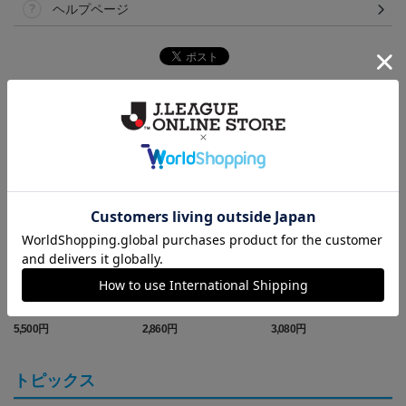
ヘルプページ
ランキング
ウォッシュキャンバス＆
手帳型マルチスマホケー
バンブータンブラー 430
ツイル エプロン (Y.S.C.C.
ス (Y.S.C.C.横浜)
ml (Y.S.C.C.横浜)
5,500円
2,860円
3,080円
1
横浜)
トピックス