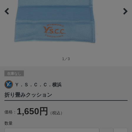
1／3
在庫なし
Ｙ．Ｓ．Ｃ．Ｃ．横浜
折り畳みクッション
1,650円
価格：
（税込）
数量