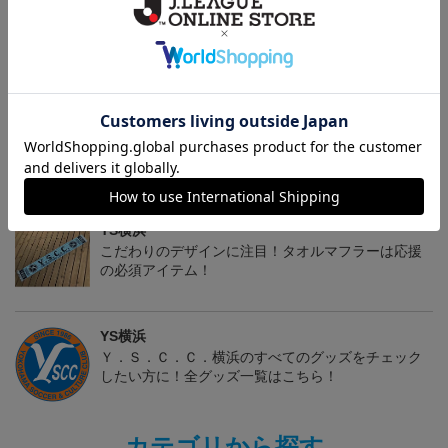
2022オーセンティックG
Ｊリーグオンラインスト
ベースボールシャツ
K1stユニフォーム
ア限定手帳型スマートフ
20,900円
4,180円
4,290円
5
ォンケース(カモフラ)
トピックス
YS横浜
こだわりのデザインに注目！タオルマフラーは応援
の必須アイテム！
YS横浜
Ｙ．Ｓ．Ｃ．Ｃ．横浜のすべてのグッズをチェック
したい方に！全グッズ一覧はこちら！
カテゴリから探す