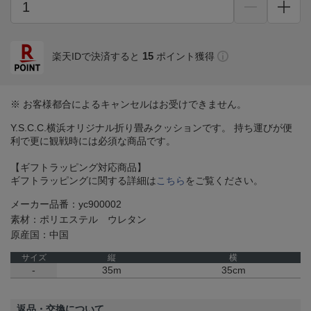
15
楽天IDで決済すると
ポイント獲得
※ お客様都合によるキャンセルはお受けできません。
Y.S.C.C.横浜オリジナル折り畳みクッションです。 持ち運びが便
利で更に観戦時には必須な商品です。
【ギフトラッピング対応商品】
ギフトラッピングに関する詳細は
こちら
をご覧ください。
メーカー品番：yc900002
素材：ポリエステル ウレタン
原産国：中国
サイズ
縦
横
-
35m
35cm
返品・交換について