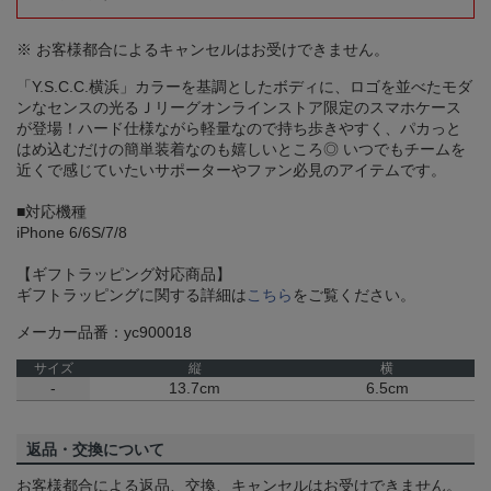
※ お客様都合によるキャンセルはお受けできません。
「Y.S.C.C.横浜」カラーを基調としたボディに、ロゴを並べたモダ
ンなセンスの光るＪリーグオンラインストア限定のスマホケース
が登場！ハード仕様ながら軽量なので持ち歩きやすく、パカっと
はめ込むだけの簡単装着なのも嬉しいところ◎ いつでもチームを
近くで感じていたいサポーターやファン必見のアイテムです。
■対応機種
iPhone 6/6S/7/8
【ギフトラッピング対応商品】
ギフトラッピングに関する詳細は
こちら
をご覧ください。
メーカー品番：yc900018
サイズ
縦
横
-
13.7cm
6.5cm
返品・交換について
お客様都合による返品、交換、キャンセルはお受けできません。