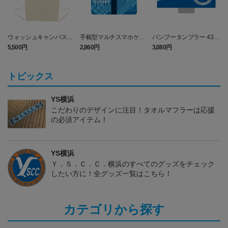
ウォッシュキャンバス＆
手帳型マルチスマホケー
バンブータンブラー 430
ツイル エプロン (Y.S.C.C.
ス (Y.S.C.C.横浜)
ml (Y.S.C.C.横浜)
5,500円
2,860円
3,080円
1
横浜)
トピックス
YS横浜
こだわりのデザインに注目！タオルマフラーは応援
の必須アイテム！
YS横浜
Ｙ．Ｓ．Ｃ．Ｃ．横浜のすべてのグッズをチェック
したい方に！全グッズ一覧はこちら！
カテゴリから探す