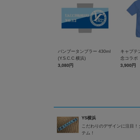
バンブータンブラー 430ml
キャプテ
(Y.S.C.C.横浜)
念コラボ
S．C．C
3,080円
3,900円
YS横浜
こだわりのデザインに注目！
テム！