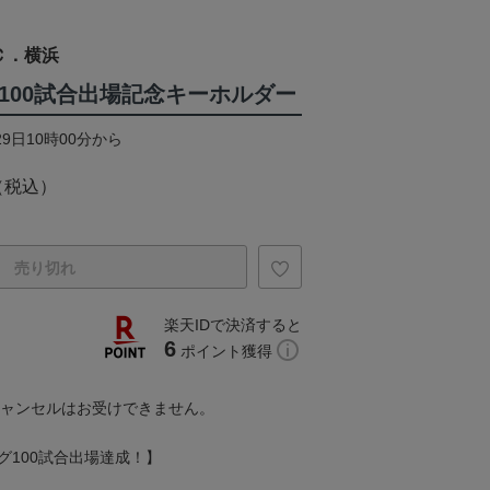
Ｃ．横浜
算100試合出場記念キーホルダー
29日10時00分から
（税込）
売り切れ
楽天IDで決済すると
6
ポイント獲得
キャンセルはお受けできません。
グ100試合出場達成！】