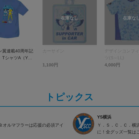
ン翼連載40周年記
カーサイン
デザインコンフ
 TシャツA（Y．
ツ(S～LL)
．横浜）
1,100円
4,000円
トピックス
YS横浜
タオルマフラーは応援の必須アイ
Ｙ．Ｓ．Ｃ．Ｃ．横
に！全グッズ一覧は