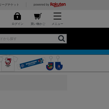
リーグチケット
powered by
ログイン
買い物かご
メニュー