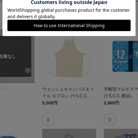
ーラー
ウォッシュキャンバス＆ツ
手帳型マルチス
イル エプロン (Y.S.C.C.横
(Y.S.C.C.横浜)
浜)
5,500円
2,860円