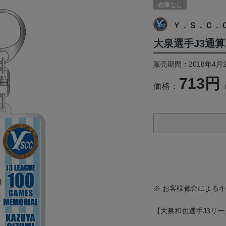
在庫なし
Ｙ．Ｓ．Ｃ．
大泉選手J3通
販売期間：2018年4月
713円
価格：
※ お客様都合による
【大泉和也選手J3リー