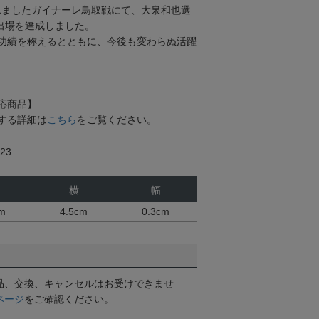
されましたガイナーレ鳥取戦にて、大泉和也選
合出場を達成しました。
功績を称えるとともに、今後も変わらぬ活躍
応商品】
する詳細は
こちら
をご覧ください。
23
横
幅
cm
4.5cm
0.3cm
品、交換、キャンセルはお受けできませ
ページ
をご確認ください。