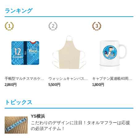
ランキング
手帳型マルチスマホケー
ウォッシュキャンバス＆
キャプテン翼連載40周年
ス (Y.S.C.C.横浜)
ツイル エプロン (Y.S.C.C.
記念コラボ マグカップ
2,860円
5,500円
1,800円
横浜)
（Y．S．C．C．横浜）
トピックス
YS横浜
こだわりのデザインに注目！タオルマフラーは応援
の必須アイテム！