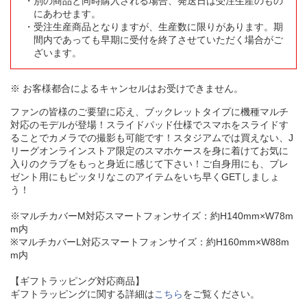
別の商品と同時購入される場合、発送日は受注生産のもの
にあわせます。
受注生産商品となりますが、生産数に限りがあります。期
間内であっても早期に受付を終了させていただく場合がご
ざいます。
※ お客様都合によるキャンセルはお受けできません。
ファンの皆様のご要望に応え、ブックレットタイプに機種マルチ
対応のモデルが登場！スライドパッド仕様でスマホをスライドす
ることでカメラでの撮影も可能です！スタジアムでは買えない、J
リーグオンラインストア限定のスマホケースを身に着けてお気に
入りのクラブをもっと身近に感じて下さい！ご自身用にも、プレ
ゼント用にもピッタリなこのアイテムをいち早くGETしましょ
う！
※マルチカバーM対応スマートフォンサイズ：約H140mm×W78m
m内
※マルチカバーL対応スマートフォンサイズ：約H160mm×W88m
m内
【ギフトラッピング対応商品】
ギフトラッピングに関する詳細は
こちら
をご覧ください。