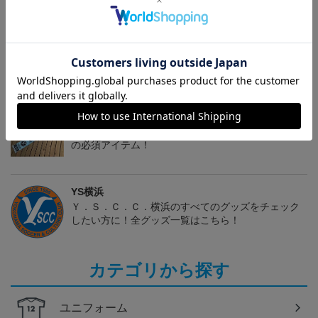
ウォッシュキャンバス＆
手帳型マルチスマホケー
キャプテン翼連載40周年
ツイル エプロン (Y.S.C.C.
ス (Y.S.C.C.横浜)
記念コラボ TシャツB
5,500円
2,860円
3,900円
2
横浜)
（Y．S．C．C．横浜）
トピックス
YS横浜
こだわりのデザインに注目！タオルマフラーは応援
の必須アイテム！
YS横浜
Ｙ．Ｓ．Ｃ．Ｃ．横浜のすべてのグッズをチェック
したい方に！全グッズ一覧はこちら！
カテゴリから探す
ユニフォーム