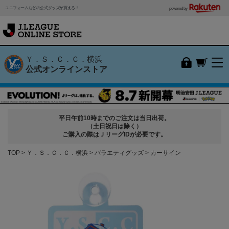
ユニフォームなどの公式グッズが買える！
powered by
Ｙ．Ｓ．Ｃ．Ｃ．横浜
公式オンラインストア
平日午前10時までのご注文は当日出荷。
（土日祝日は除く）
ご購入の際はＪリーグIDが必要です。
TOP
Ｙ．Ｓ．Ｃ．Ｃ．横浜
バラエティグッズ
カーサイン