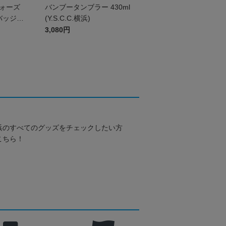
アウォーズ
バンブータンブラー 430ml
バッジ
(Y.S.C.C.横浜)
(R)・クリ
3,080円
浜のすべてのグッズをチェックしたい方
こちら！