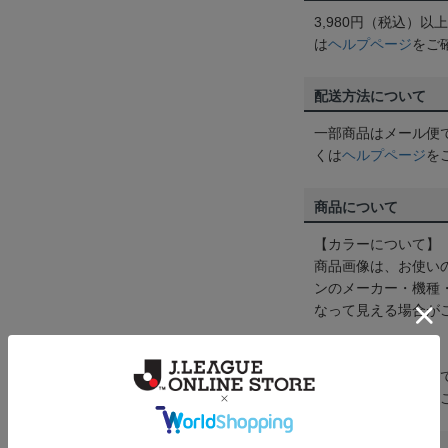
3,980円（税込）
は
ヘルプページ
をご
配送方法について
一部商品はメール便
くは
ヘルプページ
を
商品について
【カラーについて】
商品画像は、お使い
ンのメーカー・機種
なって見える場合が
【仕様について】
取り扱い商品によっ
予告なく変更になる