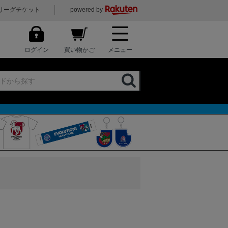
リーグチケット
powered by
ログイン
買い物かご
メニュー