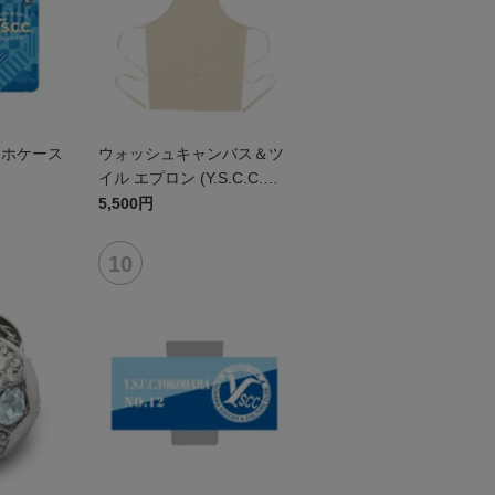
マホケース
ウォッシュキャンバス＆ツ
イル エプロン (Y.S.C.C.横
浜)
5,500円