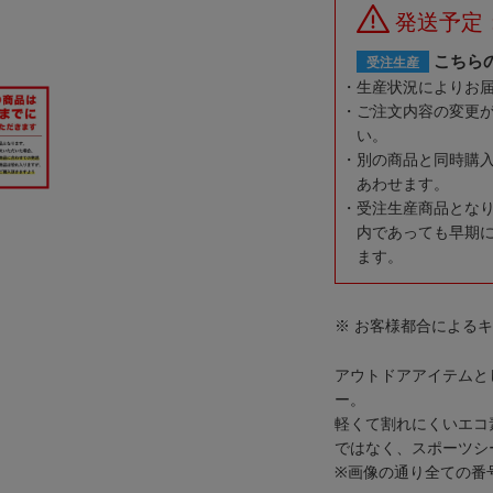
発送予定
こちら
受注生産
生産状況によりお
ご注文内容の変更
い。
別の商品と同時購
あわせます。
受注生産商品とな
内であっても早期
ます。
※ お客様都合による
アウトドアアイテムと
ー。
軽くて割れにくいエコ
ではなく、スポーツシ
※画像の通り全ての番