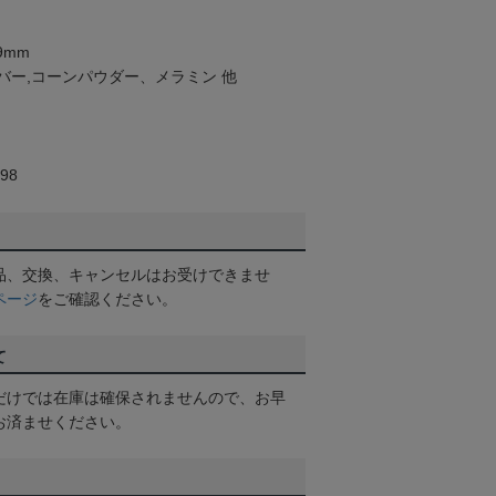
9mm
バー,コーンパウダー、メラミン 他
98
品、交換、キャンセルはお受けできませ
ページ
をご確認ください。
て
だけでは在庫は確保されませんので、お早
お済ませください。