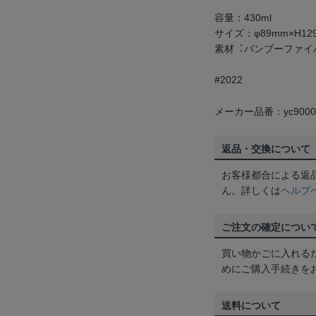
容量：430ml
サイズ：φ89mm×H12
素材︓バンブーファイ
#2022
メーカー品番：yc9000
返品・交換について
お客様都合による返
ん。詳しくは
ヘルプ
ご注文の確定につい
買い物かごに入れる
めにご購入手続きを
送料について