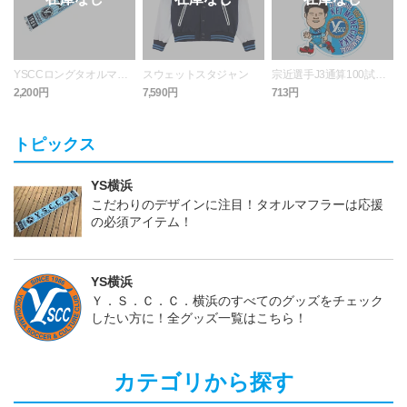
YSCCロングタオルマフ
スウェットスタジャン
宗近選手J3通算100試合
ラー
出場記念キーホルダー
2,200円
7,590円
713円
4
トピックス
YS横浜
こだわりのデザインに注目！タオルマフラーは応援
の必須アイテム！
YS横浜
Ｙ．Ｓ．Ｃ．Ｃ．横浜のすべてのグッズをチェック
したい方に！全グッズ一覧はこちら！
カテゴリから探す