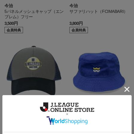
今治
今治
5パネルメッシュキャップ（エン
サファリハット（FCIMABARI）
ブレム）フリー
3,500円
3,800円
会員特典
会員特典
今治
今治
メッシュキャップ（刺繍ワッペ
バケットハット
ン）
3,500円
3,900円
会員特典
会員特典