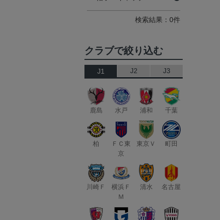
検索結果：0件
クラブで絞り込む
J2
J3
J1
鹿島
水戸
浦和
千葉
柏
ＦＣ東
東京Ｖ
町田
京
川崎Ｆ
横浜Ｆ
清水
名古屋
Ｍ