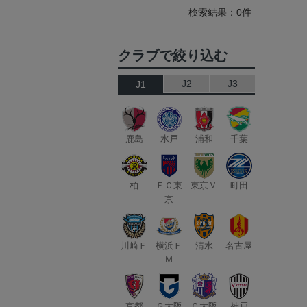
検索結果：0件
クラブで絞り込む
J2
J3
J1
鹿島
水戸
浦和
千葉
柏
ＦＣ東
東京Ｖ
町田
京
川崎Ｆ
横浜Ｆ
清水
名古屋
Ｍ
京都
Ｇ大阪
Ｃ大阪
神戸