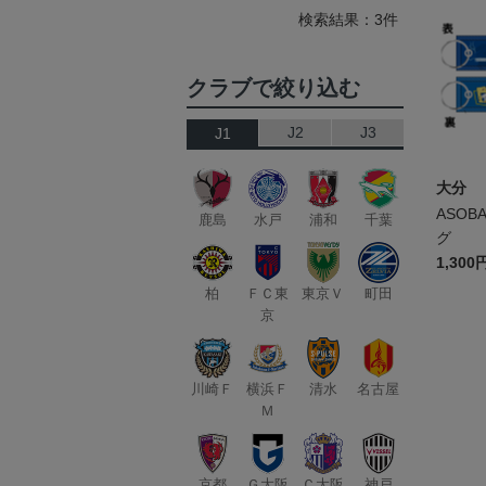
検索結果：3件
クラブで絞り込む
J2
J3
J1
大分
ASOB
鹿島
水戸
浦和
千葉
グ
1,300
柏
ＦＣ東
東京Ｖ
町田
京
川崎Ｆ
横浜Ｆ
清水
名古屋
Ｍ
京都
Ｇ大阪
Ｃ大阪
神戸