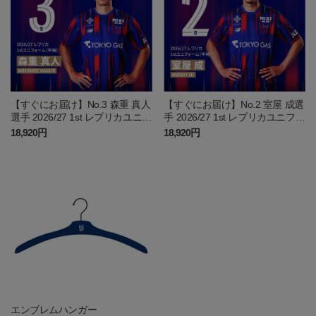
【すぐにお届け】No.3 森重 真人
【すぐにお届け】No.2 室屋 成選
選手 2026/27 1st レプリカユニフ
手 2026/27 1st レプリカユニフォ
ォーム 半袖
ーム 半袖
18,920円
18,920円
エンブレムハンガー