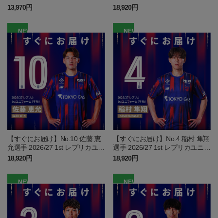
フォーム 半袖
13,970円
18,920円
NEW
NEW
【すぐにお届け】No.10 佐藤 恵
【すぐにお届け】No.4 稲村 隼翔
允選手 2026/27 1st レプリカユニ
選手 2026/27 1st レプリカユニフ
フォーム 半袖
ォーム 半袖
18,920円
18,920円
NEW
NEW