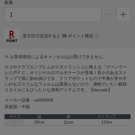
数量
16
楽天IDで決済すると
ポイント獲得
※ お客様都合によるキャンセルはお受けできません。
ロゴやクラブエンブレムがスタイリッシュに映える「ヴァンラー
レ八戸ＦＣ」オリジナルのマルチケースが登場！長さのあるスト
ラップで肩に斜め掛けでき、クリアポケットなので中身が見やす
いのも◎スリムなフォルムは嵩張らないので、身軽でいたい観戦
スタイルにもぴったりな便利アイテムです。【decsale】
メーカー品番：va000008
原産国：中国
サイズ
縦
横
ストラップ
-
20cm
11cm
124m