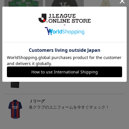
2020オリジナルユニフォ
ローキャップ
ウォッシュキャンバス＆
ーム
ツイル エプロン (ヴァン
ム
12,980円
3,500円
5,500円
1
ラーレ八戸)
トピックス
Ｊリーグ
多種多様なアパレルアイテムはこちら！！
Ｊリーグ
各クラブのユニフォームを今すぐチェック！