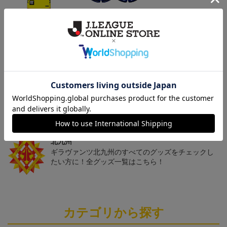
「2026/27シーズン 明治
[2026/27シーズン 明治安
[2026/27シーズン 明治安
安田J3リーグ」オーセン
田J3リーグ]ベビーユニフ
田J3リーグ]ドッグシャツ
19,800円～24,500円
4,950円
4,950円
3
ティックユニフォームFP
ォーム上下セット(FP1st
小型犬用(FP1stデザイン)
1st
デザイン)
トピックス
北九州
ギラヴァンツ北九州のユニフォームを着て試合を応
援しよう！
北九州
ギラヴァンツ北九州のすべてのグッズをチェックし
たい方に！全グッズ一覧はこちら！
カテゴリから探す