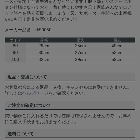
ースが登場！全選手対応となっています！股下部分がスナップボ
タン仕様になっており、着せ替えしやすさ◎！家族みんなでロア
ッソ熊本を熱く応援しましょう！又、サポーター仲間への出産祝
いにも◎！是非お買い求めください！
メーカー品番：rk90050
サイズ
身幅
裄丈
着丈
80
29cm
25cm
49cm
90
30cm
27cm
53cm
100
32cm
29cm
59cm
返品・交換について
お客様都合による返品、交換、キャンセルはお受けできません。
詳しくは
ヘルプページ
をご確認ください。
ご注文の確定について
買い物かごに入れるだけでは在庫は確保されませんので、お早め
にご購入手続きをお済ませください。
送料について