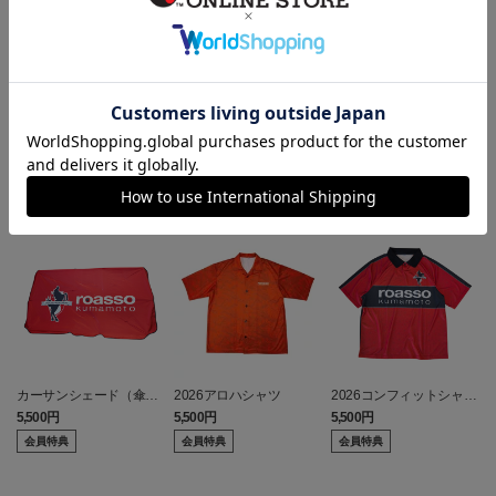
ヘルプページ
ランキング
カーサンシェード（傘
2026アロハシャツ
2026コンフィットシャツ
型）
（襟付き）
5,500円
5,500円
5,500円
7
会員特典
会員特典
会員特典