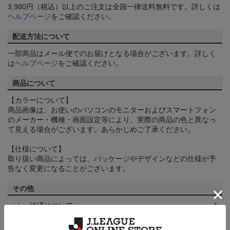
3,980円（税込）以上のご注文は全国一律送料無料です。詳しくは
ヘルプページ
をご確認ください。
配送方法について
一部商品はメール便でのお届けとなる場合がございます。詳しく
は
ヘルプページ
をご確認ください。
商品について
【カラーについて】
商品画像は、お使いのパソコンのモニターおよびスマートフォン
のメーカー・機種・画面設定等により、実際の商品の色と異なっ
て見える場合がございます。あらかじめご了承ください。
【仕様について】
取り扱い商品によっては、パッケージやデザインなどの仕様が予
告なく変更になることがございます。
その他
決済について
ギフト対応について