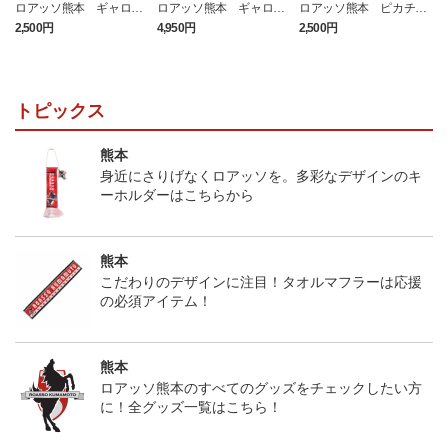
ロアッソ熊本 ギャロッ
ロアッソ熊本 ギャロッ
ロアッソ熊本 ピカチュ
プ タオルマフラー
プ Tシャツ BLACK
ウ タオルマフラー
2,500円
4,950円
2,500円
1
トピックス
熊本
身近にさりげなくロアッソを。多彩なデザインのキ
ーホルダーはこちらから
熊本
こだわりのデザインに注目！タオルマフラーは応援
の必須アイテム！
熊本
ロアッソ熊本のすべてのグッズをチェックしたい方
に！全グッズ一覧はこちら！