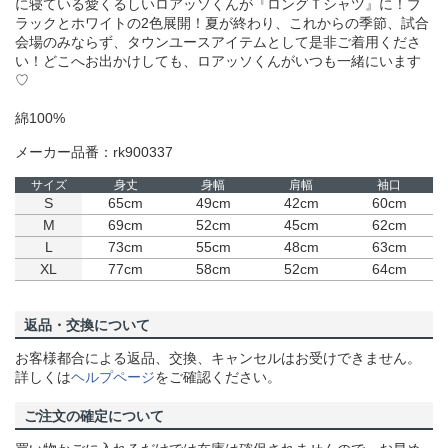
に寝ている愛くるしいロアッソくんが『ロングＴシャツ』に！ブ
ラックとホワイトの2色展開！夏が終わり、これからの季節、試合
会場のみならず、タウンユースアイテムとして是非ご着用くださ
い！どこへお出かけしても、ロアッソくんがいつも一緒にいます
♡
綿100%
メーカー品番：rk900337
サイズ
身丈
身幅
肩幅
袖口
S
65cm
49cm
42cm
60cm
M
69cm
52cm
45cm
62cm
L
73cm
55cm
48cm
63cm
XL
77cm
58cm
52cm
64cm
返品・交換について
お客様都合による返品、交換、キャンセルはお受けできません。
詳しくは
ヘルプページ
をご確認ください。
ご注文の確定について