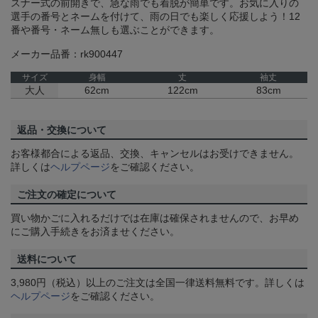
スナー式の前開きで、急な雨でも着脱が簡単です。お気に入りの
選手の番号とネームを付けて、雨の日でも楽しく応援しよう！12
番や番号・ネーム無しも選ぶことができます。
メーカー品番：rk900447
サイズ
身幅
丈
袖丈
大人
62cm
122cm
83cm
返品・交換について
お客様都合による返品、交換、キャンセルはお受けできません。
詳しくは
ヘルプページ
をご確認ください。
ご注文の確定について
買い物かごに入れるだけでは在庫は確保されませんので、お早め
にご購入手続きをお済ませください。
送料について
3,980円（税込）以上のご注文は全国一律送料無料です。詳しくは
ヘルプページ
をご確認ください。