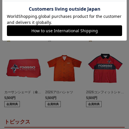
ランキング
カーサンシェード（傘
2026アロハシャツ
2026コンフィットシャツ
型）
（襟付き）
5,500円
5,500円
5,500円
7
会員特典
会員特典
会員特典
トピックス