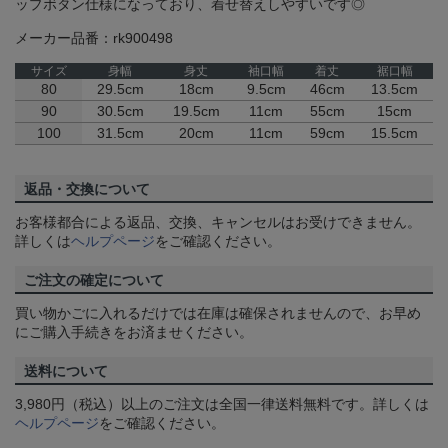
ップボタン仕様になっており、着せ替えしやすいです◎
メーカー品番：rk900498
サイズ
身幅
身丈
袖口幅
着丈
裾口幅
80
29.5cm
18cm
9.5cm
46cm
13.5cm
90
30.5cm
19.5cm
11cm
55cm
15cm
100
31.5cm
20cm
11cm
59cm
15.5cm
返品・交換について
お客様都合による返品、交換、キャンセルはお受けできません。
詳しくは
ヘルプページ
をご確認ください。
ご注文の確定について
買い物かごに入れるだけでは在庫は確保されませんので、お早め
にご購入手続きをお済ませください。
送料について
3,980円（税込）以上のご注文は全国一律送料無料です。詳しくは
ヘルプページ
をご確認ください。