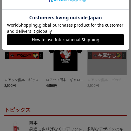
ランキング
NEW
NEW
ロアッソ熊本 ギャロッ
ロアッソ熊本 ギャロッ
ロアッソ熊本 ピカチュ
プ タオルマフラー
プ Tシャツ BLACK
ウ タオルマフラー
2,500円
4,950円
2,500円
1
トピックス
熊本
身近にさりげなくロアッソを。多彩なデザインのキ