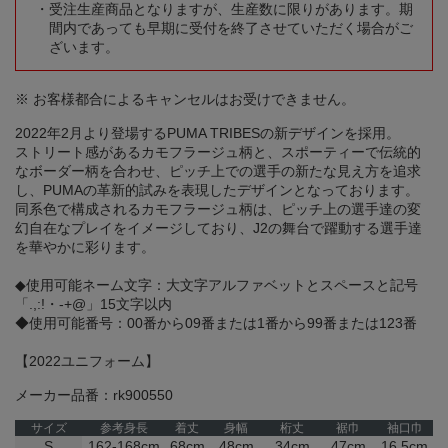
受注生産商品となりますが、生産数に限りがあります。期
間内であっても早期に受付を終了させていただく場合がご
ざいます。
※ お客様都合によるキャンセルはお受けできません。
2022年2月より登場するPUMA TRIBESの新デザインを採用。
ストリート感があるカモフラージュ柄と、スポーティーで伝統的
なボーダー柄を合わせ、ピッチ上での選手の新たな見え方を追求
し、PUMAの革新的試みを表現したデザインとなっております。
同系色で構成されるカモフラージュ柄は、ピッチ上の選手達の変
幻自在なプレイをイメージしており、J2の舞台で躍動する選手達
を華やかに彩ります。
◆使用可能ネーム文字：大文字アルファベットとスペースと記号
「.,:!・-+@」15文字以内
◆使用可能番号：00番から09番または1番から99番または123番
【2022ユニフォーム】
メーカー品番：rk900550
サイズ
参考身長
着丈
身幅
桁丈
裾巾
袖口巾
S
162-168cm
68cm
48cm
34cm
47cm
16.5cm