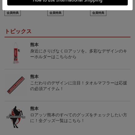
カーサンシェード（傘
2026アロハシャツ
2026コンフィットシャツ
型）
（襟付き）
5,500円
5,500円
5,500円
7
会員特典
会員特典
会員特典
トピックス
熊本
身近にさりげなくロアッソを。多彩なデザインのキ
ーホルダーはこちらから
熊本
こだわりのデザインに注目！タオルマフラーは応援
の必須アイテム！
熊本
ロアッソ熊本のすべてのグッズをチェックしたい方
に！全グッズ一覧はこちら！