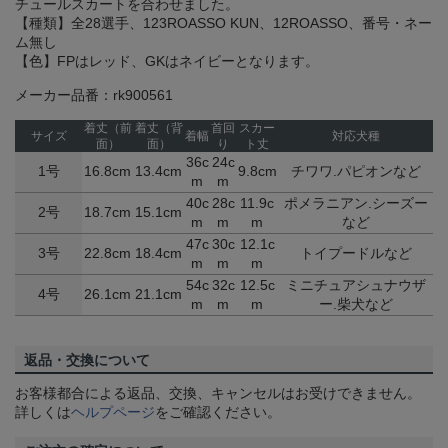
チュールスカートを合わせました。
【種類】全28選手、123ROASSO KUN、12ROASSO、番号・ネー
ム無し
【色】FPはレッド、GKはネイビーとなります。
メーカー品番：rk900561
着丈（前
着丈（背
首回
スカー
サイズ
着幅
対応犬種
面）
面）
り
ト丈
36c
24c
1号
16.8cm
13.4cm
9.8cm
チワワ.パピオンなど
m
m
40c
28c
11.9c
ポメラニアン.シーズー
2号
18.7cm
15.1cm
m
m
m
など
47c
30c
12.1c
3号
22.8cm
18.4cm
トイプードルなど
m
m
m
54c
32c
12.5c
ミニチュアシュナウザ
4号
26.1cm
21.1cm
m
m
m
ー.柴犬など
返品・交換について
お客様都合による返品、交換、キャンセルはお受けできません。
詳しくは
ヘルプページ
をご確認ください。