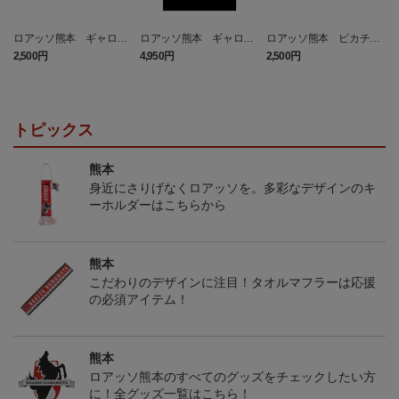
ロアッソ熊本 ギャロッ
ロアッソ熊本 ギャロッ
ロアッソ熊本 ピカチュ
プ タオルマフラー
プ Tシャツ BLACK
ウ タオルマフラー
2,500円
4,950円
2,500円
1
トピックス
熊本
身近にさりげなくロアッソを。多彩なデザインのキ
ーホルダーはこちらから
熊本
こだわりのデザインに注目！タオルマフラーは応援
の必須アイテム！
熊本
ロアッソ熊本のすべてのグッズをチェックしたい方
に！全グッズ一覧はこちら！