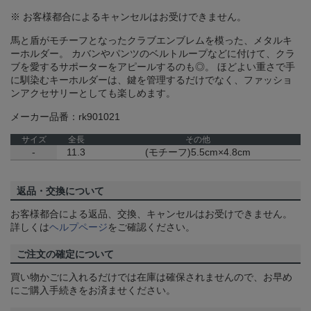
※ お客様都合によるキャンセルはお受けできません。
馬と盾がモチーフとなったクラブエンブレムを模った、メタルキ
ーホルダー。 カバンやパンツのベルトループなどに付けて、クラ
ブを愛するサポーターをアピールするのも◎。 ほどよい重さで手
に馴染むキーホルダーは、鍵を管理するだけでなく、ファッショ
ンアクセサリーとしても楽しめます。
メーカー品番：rk901021
サイズ
全長
その他
-
11.3
(モチーフ)5.5cm×4.8cm
返品・交換について
お客様都合による返品、交換、キャンセルはお受けできません。
詳しくは
ヘルプページ
をご確認ください。
ご注文の確定について
買い物かごに入れるだけでは在庫は確保されませんので、お早め
にご購入手続きをお済ませください。