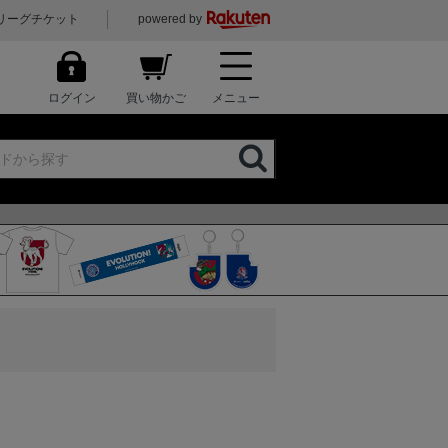
リーグチケット
powered by
ログイン
買い物かご
メニュー