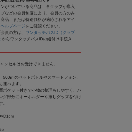
コンがついている商品は、各クラブが導入
ラブなどの会員制度により、会員の方のみ
る商品、または特別価格が適応されるアイ
は
ヘルプページ
をご確認ください。
ブ会員の方は、
ワンタッチパスID（クラブ
録
からワンタッチパスIDの紐付け手続き
キャンセルはお受けできません。
500mlのペットボトルやスマートフォン、
ち運べます。
面ポケット付きで小物の整理もしやすく、バ
ング部分にキーホルダーや推しグッズを付け
す。
×D1cm
35