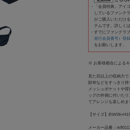
「会員特典」アイ
しているファンク
がご購入いただけ
テムです。詳しく
すでにファンクラ
発行会員番号）登
をお願いします。
※ お客様都合による
見た目以上の収納力で、
財布などをすっきり持
メッシュポケットや背
ッグの外側に付いたリ
てアレンジも楽しめま
【サイズ】約W36×H19
メーカー品番：rk9011