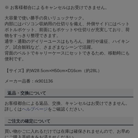
※ お客様都合によるキャンセルはお受けできません。
大容量で使い勝手の良いリュックサック。
内部にはパソコン収納用の仕切りを備え、外側サイドにはペット
ボトルポケット、前面にもポケットや仕切りが充実しており、荷
物をすっきり整理できます。
通学・通勤のデイリーユースはもちろん、旅行や遠征、ハイキン
グ、試合観戦など、さまざまなシーンで活躍。
背面のベルトでキャリーケースにセットできるため、移動時にも
便利です。
【サイズ】約W28.5cm×H50cm×D16cm（約28L）
メーカー品番：rk901136
返品・交換について
お客様都合による返品、交換、キャンセルはお受けできません。
詳しくは
ヘルプページ
をご確認ください。
ご注文の確定について
買い物かごに入れるだけでは在庫は確保されませんので、お早め
にご購入手続きをお済ませください。