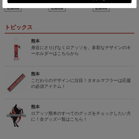
型）
（襟付き）
5,500円
5,500円
5,500円
7
会員特典
会員特典
会員特典
トピックス
熊本
身近にさりげなくロアッソを。多彩なデザインのキ
ーホルダーはこちらから
熊本
こだわりのデザインに注目！タオルマフラーは応援
の必須アイテム！
熊本
ロアッソ熊本のすべてのグッズをチェックしたい方
に！全グッズ一覧はこちら！