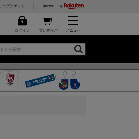
リーグチケット
powered by
ログイン
買い物かご
メニュー