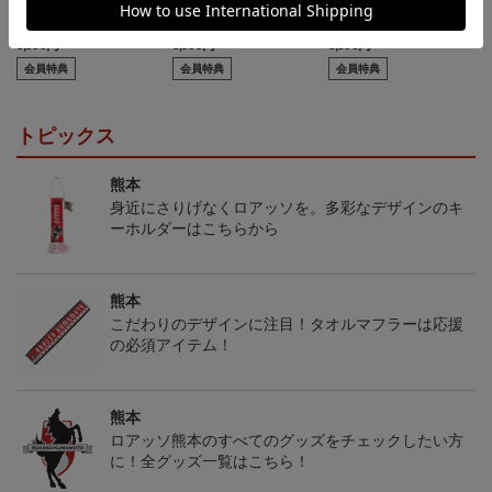
カーサンシェード（傘
2026アロハシャツ
2026コンフィットシャツ
型）
（襟付き）
5,500円
5,500円
5,500円
7
会員特典
会員特典
会員特典
トピックス
熊本
身近にさりげなくロアッソを。多彩なデザインのキ
ーホルダーはこちらから
熊本
こだわりのデザインに注目！タオルマフラーは応援
の必須アイテム！
熊本
ロアッソ熊本のすべてのグッズをチェックしたい方
に！全グッズ一覧はこちら！