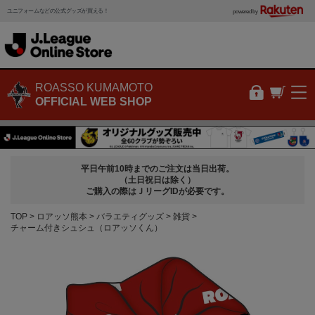
ユニフォームなどの公式グッズが買える！
powered by
ROASSO KUMAMOTO
OFFICIAL WEB SHOP
平日午前10時までのご注文は当日出荷。
（土日祝日は除く）
ご購入の際はＪリーグIDが必要です。
TOP
ロアッソ熊本
バラエティグッズ
雑貨
チャーム付きシュシュ（ロアッソくん）