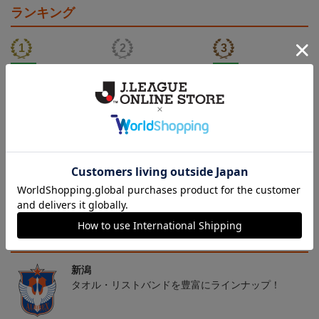
ランキング
NEW
NEW
アルビレックス新潟 ピ
26傘型サンシェード
アルビレックス新潟 ピ
カチュウ タオルマフラー
カチュウ キーホルダー
2,500円
4,400円
1,100円
4
トピックス
新潟
タオル・リストバンドを豊富にラインナップ！