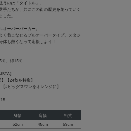
狙うのは「タイトル」。
選手たちが、共にこの街の歴史を創っていく
ました。
ルオーバーパーカー。
よく着こなせるプルオーバータイプ。スタジ
身体も熱くなって応援しよう！
5％、綿15％
ISTA】
発送】【24秋冬特集】
】【#ビッグスワンをオレンジに】
15
身幅
肩幅
袖丈
52cm
45cm
59cm