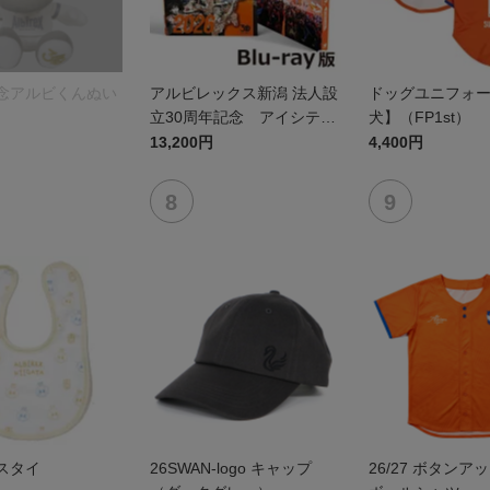
記念アルビくんぬい
アルビレックス新潟 法人設
ドッグユニフォ
立30周年記念 アイシテル
犬】（FP1st）
ニイガタ ―受け継がれる想
13,200円
4,400円
い―（Blu-ray）
スタイ
26SWAN-logo キャップ
26/27 ボタンア