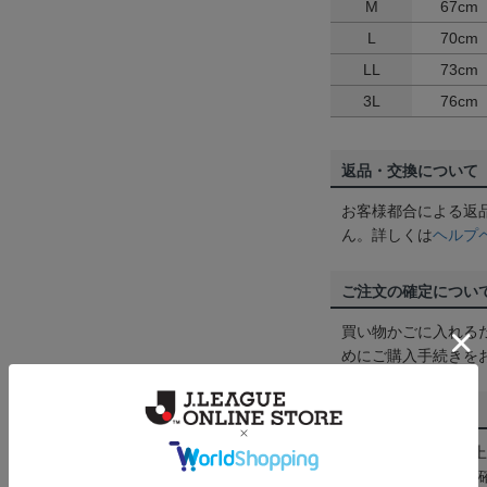
M
67cm
L
70cm
LL
73cm
3L
76cm
返品・交換について
お客様都合による返
ん。詳しくは
ヘルプ
ご注文の確定につい
買い物かごに入れる
めにご購入手続きを
送料について
3,980円（税込）
は
ヘルプページ
をご