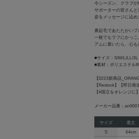
今シーズン、クラブが
サポーターの皆さんと
姿をメッセージに込め
裏起毛であたたかいプ
一枚でもラフにかっこ
アムに着いたら、心も
■サイズ：S/M/L/LL/3L
■素材：ポリエステル8
【0223新商品_ORANG
【Restock】【即日
【#国立をオレンジに
メーカー品番：an0007
サイズ
着丈
S
64cm