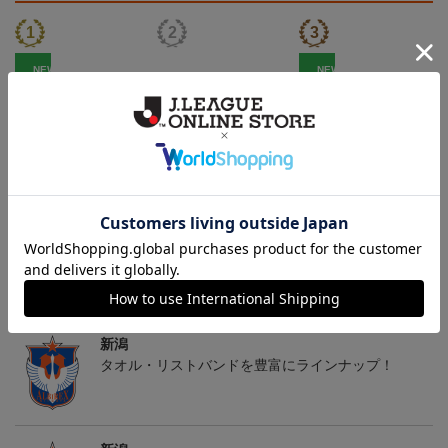
NEW
NEW
アルビレックス新潟 ピ
26傘型サンシェード
アルビレックス新潟 ピ
カチュウ タオルマフラー
カチュウ キーホルダー
2,500円
4,400円
1,100円
4
トピックス
新潟
タオル・リストバンドを豊富にラインナップ！