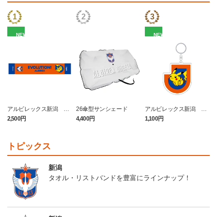
NEW
NEW
アルビレックス新潟 ピ
26傘型サンシェード
アルビレックス新潟 ピ
カチュウ タオルマフラー
カチュウ キーホルダー
2,500円
4,400円
1,100円
4
トピックス
新潟
タオル・リストバンドを豊富にラインナップ！