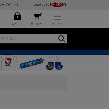
リーグチケット
powered by
ログイン
買い物かご
メニュー