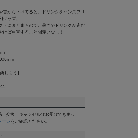
や首から下げてると、ドリンクをハンズフリ
利グッズ。
クトにまとまるので、暑さでドリンクが進む
おけば重宝すること間違いなし！
mm
000mm
を楽しもう】
11
品、交換、キャンセルはお受けできませ
ページ
をご確認ください。
て