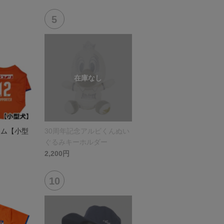
ーム【小型
30周年記念アルビくんぬい
ぐるみキーホルダー
2,200円