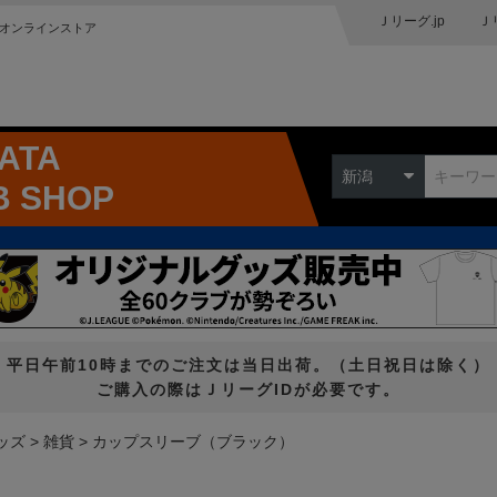
Ｊリーグ.jp
Ｊ
オンラインストア
GATA
新潟
B SHOP
平日午前10時までのご注文は当日出荷。（土日祝日は除く）
ご購入の際はＪリーグIDが必要です。
ッズ
雑貨
カップスリーブ（ブラック）