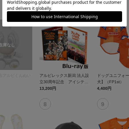
記念アルビくんぬい
アルビレックス新潟 法人設
ドッグユニフォ
立30周年記念 アイシテル
犬】（FP1st）
ニイガタ ―受け継がれる想
13,200円
4,400円
い―（Blu-ray）