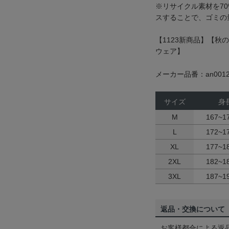
※リサイクル素材を7
スすることで、ゴミの
【1123新商品】【秋
ウェア】
メーカー品番：an0012
サイズ
身
M
167~1
L
172~1
XL
177~1
2XL
182~1
3XL
187~1
返品・交換について
お客様都合による返