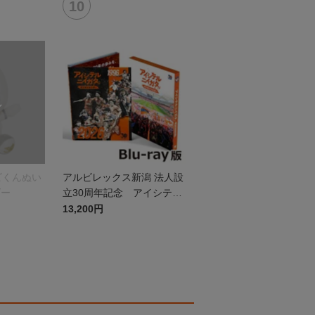
ビくんぬい
アルビレックス新潟 法人設
ダー
立30周年記念 アイシテル
ニイガタ ―受け継がれる想
13,200円
い―（Blu-ray）