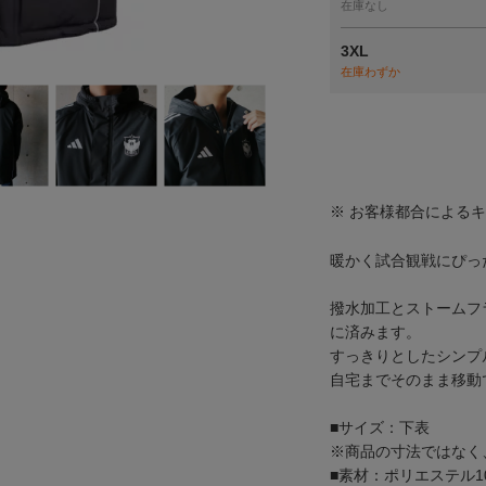
在庫なし
3XL
在庫わずか
※ お客様都合による
暖かく試合観戦にぴっ
撥水加工とストームフ
に済みます。
すっきりとしたシンプ
自宅までそのまま移動
■サイズ：下表
※商品の寸法ではなく
■素材：ポリエステル1