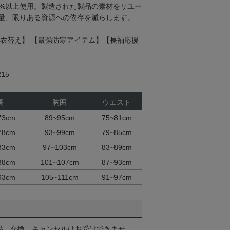
0%以上使用。製造された製品の素材をリユー
量、限りある資源への依存を減らします。
の衣替え】 【最強防寒アイテム】【長袖応援
15
長
胸囲
ウエスト
73cm
89~95cm
75~81cm
78cm
93~99cm
79~85cm
83cm
97~103cm
83~89cm
88cm
101~107cm
87~93cm
93cm
105~111cm
91~97cm
品、交換、キャンセルはお受けできませ