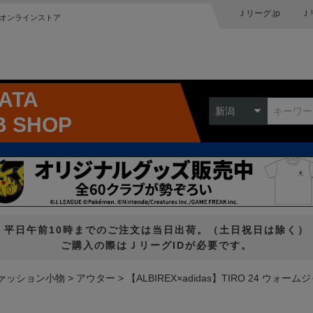
Ｊリーグ.jp
Ｊ
オンラインストア
GATA
新潟
B SHOP
平日午前10時までのご注文は当日出荷。（土日祝日は除く）
ご購入の際はＪリーグIDが必要です。
ァッション小物
アウター
【ALBIREX×adidas】TIRO 24 ウォー