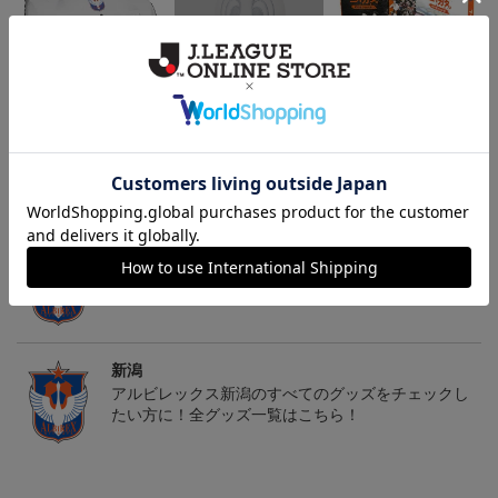
26傘型サンシェード
30周年記念アルビくんぬ
アルビレックス新潟 法人
いぐるみ
設立30周年記念 アイシ
4,400円
3,520円
13,200円
4
テルニイガタ ―受け継が
れる想い―（Blu-ray）
トピックス
新潟
タオル・リストバンドを豊富にラインナップ！
新潟
アルビレックス新潟のすべてのグッズをチェックし
たい方に！全グッズ一覧はこちら！