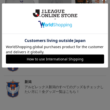
26傘型サンシェード
30周年記念アルビくんぬ
アルビレックス新潟 法人
いぐるみ
設立30周年記念 アイシ
4,400円
3,520円
13,200円
4
テルニイガタ ―受け継が
れる想い―（Blu-ray）
トピックス
新潟
タオル・リストバンドを豊富にラインナップ！
新潟
アルビレックス新潟のすべてのグッズをチェックし
たい方に！全グッズ一覧はこちら！