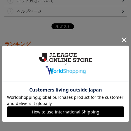
ギフト対応について
ヘルプページ
ランキング
NEW
NEW
アルビレックス新潟 ピ
26傘型サンシェード
アルビレックス新潟 ピ
カチュウ タオルマフラー
カチュウ キーホルダー
2,500円
4,400円
1,100円
4