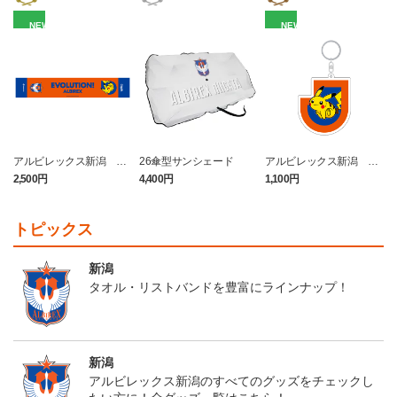
NEW
NEW
アルビレックス新潟 ピ
26傘型サンシェード
アルビレックス新潟 ピ
カチュウ タオルマフラー
カチュウ キーホルダー
2,500円
4,400円
1,100円
4
トピックス
新潟
タオル・リストバンドを豊富にラインナップ！
新潟
アルビレックス新潟のすべてのグッズをチェックし