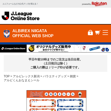
ユニフォームなどの公式グッズが買える！
powered by
ALBIREX NIIGATA
OFFICIAL WEB SHOP
平日午前10時までのご注文は当日出荷。
（土日祝日は除く）
ご購入の際はＪリーグIDが必要です。
TOP
アルビレックス新潟
バラエティグッズ
雑貨
アルビくんおなまえシール