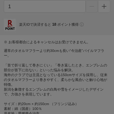
18
楽天IDで決済すると
ポイント獲得
※ お客様都合によるキャンセルはお受けできません。
通常のタオルマフラーより約30cmも長い“今治産”パイルマフラ
ー。
「首で折り返して巻きにくい」「巻き返したとき、エンブレムの
部分が首下に出ない」といった悩みを解決。
海外のクラブでは主流となっている150cmサイズを採用し、従来
のタオルマフラーより巻きやすく、柔らかな風合いと触り心地が
特徴。
新潟を象徴するエンブレムの白鳥や雪をイメージしたデザイン
で、力強さを表現しています。
サイズ：約20cm × 約150cm （フリンジ込み）
素材：綿（国産）100％
原産地：愛媛県今治市