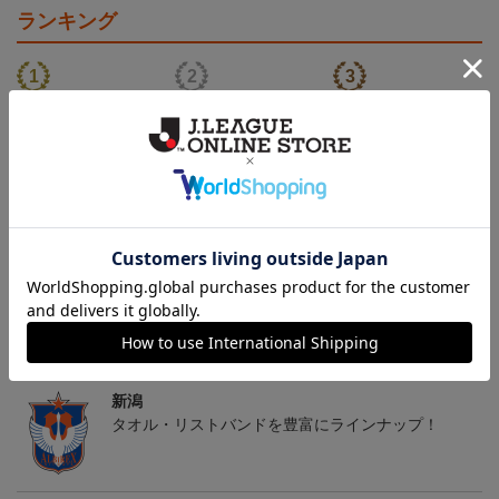
ランキング
26傘型サンシェード
30周年記念アルビくんぬ
アルビレックス新潟 法人
いぐるみ
設立30周年記念 アイシ
4,400円
3,520円
13,200円
4
テルニイガタ ―受け継が
れる想い―（Blu-ray）
トピックス
新潟
タオル・リストバンドを豊富にラインナップ！