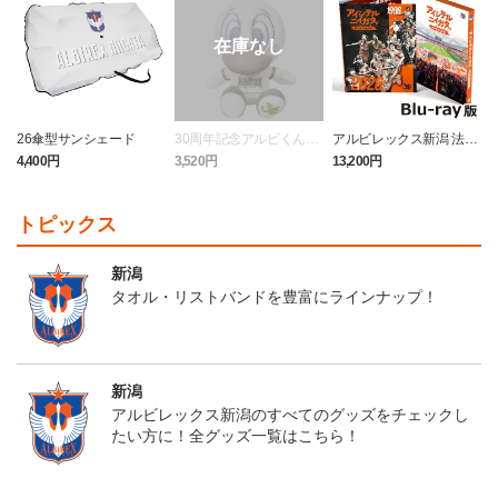
26傘型サンシェード
30周年記念アルビくんぬ
アルビレックス新潟 法人
いぐるみ
設立30周年記念 アイシ
4,400円
3,520円
13,200円
4
テルニイガタ ―受け継が
れる想い―（Blu-ray）
トピックス
新潟
タオル・リストバンドを豊富にラインナップ！
新潟
アルビレックス新潟のすべてのグッズをチェックし
たい方に！全グッズ一覧はこちら！