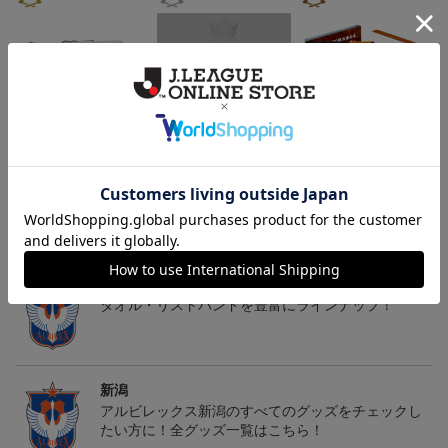
26傘型サンシェード
30周年記念アルビくんぬ
アルビレックス新潟 法人
いぐるみ
設立30周年記念 アイシ
4,400円
3,520円
13,200円
4
テルニイガタ ―受け継が
れる想い―（Blu-ray）
トピックス
新潟
タオル・リストバンドを豊富にラインナップ！
新潟
アルビレックス新潟のすべてのグッズをチェックし
たい方に！全グッズ一覧はこちら！