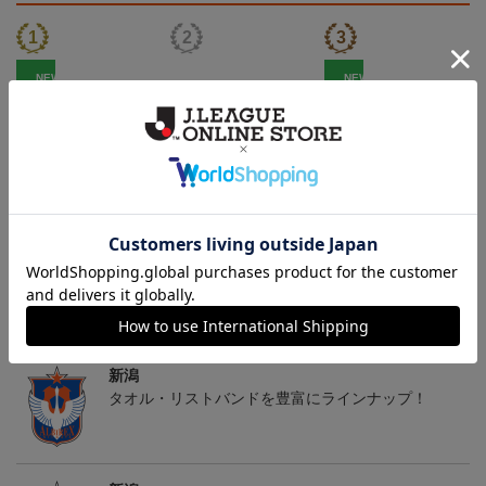
NEW
NEW
アルビレックス新潟 ピ
26傘型サンシェード
アルビレックス新潟 ピ
カチュウ タオルマフラー
カチュウ キーホルダー
2,500円
4,400円
1,100円
4
トピックス
新潟
タオル・リストバンドを豊富にラインナップ！