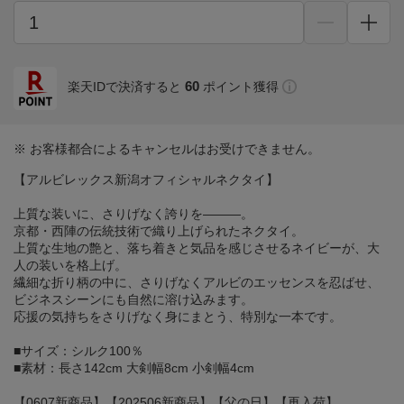
60
楽天IDで決済すると
ポイント獲得
※ お客様都合によるキャンセルはお受けできません。
【アルビレックス新潟オフィシャルネクタイ】
上質な装いに、さりげなく誇りを―――。
京都・西陣の伝統技術で織り上げられたネクタイ。
上質な生地の艶と、落ち着きと気品を感じさせるネイビーが、大
人の装いを格上げ。
繊細な折り柄の中に、さりげなくアルビのエッセンスを忍ばせ、
ビジネスシーンにも自然に溶け込みます。
応援の気持ちをさりげなく身にまとう、特別な一本です。
■サイズ：シルク100％
■素材：長さ142cm 大剣幅8cm 小剣幅4cm
【0607新商品】【202506新商品】【父の日】【再入荷】