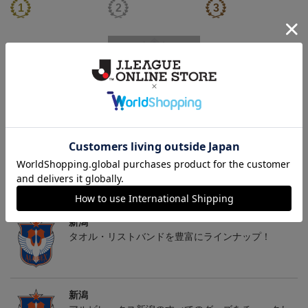
26傘型サンシェード
30周年記念アルビくんぬ
アルビレックス新潟 法人
いぐるみ
設立30周年記念 アイシ
4,400円
3,520円
13,200円
4
テルニイガタ ―受け継が
れる想い―（Blu-ray）
トピックス
新潟
タオル・リストバンドを豊富にラインナップ！
新潟