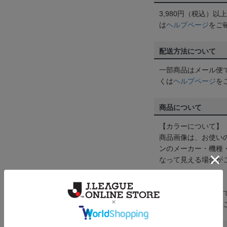
3,980円（税込）
は
ヘルプページ
をご
配送方法について
一部商品はメール便
くは
ヘルプページ
を
商品について
【カラーについて】
商品画像は、お使い
ンのメーカー・機種
なって見える場合が
【仕様について】
取り扱い商品によっ
予告なく変更になる