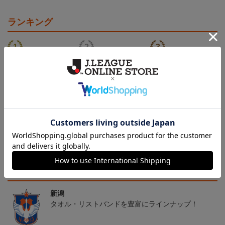
ランキング
26傘型サンシェード
30周年記念アルビくんぬ
アルビレックス新潟 法人
いぐるみ
設立30周年記念 アイシ
4,400円
3,520円
13,200円
4
テルニイガタ ―受け継が
れる想い―（Blu-ray）
トピックス
新潟
タオル・リストバンドを豊富にラインナップ！