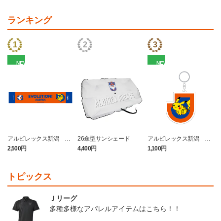
ランキング
NEW
NEW
アルビレックス新潟 ピ
26傘型サンシェード
アルビレックス新潟 ピ
カチュウ タオルマフラー
カチュウ キーホルダー
2,500円
4,400円
1,100円
4
トピックス
Ｊリーグ
多種多様なアパレルアイテムはこちら！！