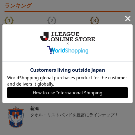
ランキング
26傘型サンシェード
30周年記念アルビくんぬ
アルビレックス新潟 法人
いぐるみ
設立30周年記念 アイシ
4,400円
3,520円
13,200円
2
テルニイガタ ―受け継が
れる想い―（Blu-ray）
トピックス
新潟
タオル・リストバンドを豊富にラインナップ！