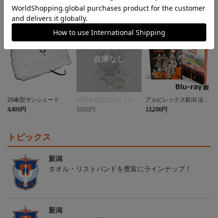
26傘型サンシェード
30周年記念アルビくんぬ
アルビレックス新潟 法人
いぐるみ
設立30周年記念 アイシ
4,400円
3,520円
13,200円
4
テルニイガタ ―受け継が
れる想い―（Blu-ray）
トピックス
新潟
タオル・リストバンドを豊富にラインナップ！
新潟