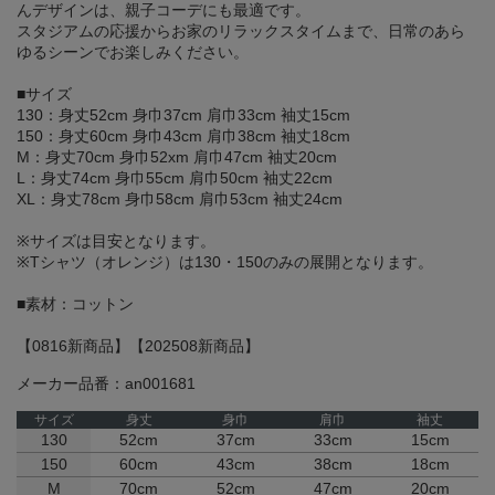
んデザインは、親子コーデにも最適です。
スタジアムの応援からお家のリラックスタイムまで、日常のあら
ゆるシーンでお楽しみください。
■サイズ
130：身丈52cm 身巾37cm 肩巾33cm 袖丈15cm
150：身丈60cm 身巾43cm 肩巾38cm 袖丈18cm
M：身丈70cm 身巾52xm 肩巾47cm 袖丈20cm
L：身丈74cm 身巾55cm 肩巾50cm 袖丈22cm
XL：身丈78cm 身巾58cm 肩巾53cm 袖丈24cm
※サイズは目安となります。
※Tシャツ（オレンジ）は130・150のみの展開となります。
■素材：コットン
【0816新商品】【202508新商品】
メーカー品番：an001681
サイズ
身丈
身巾
肩巾
袖丈
130
52cm
37cm
33cm
15cm
150
60cm
43cm
38cm
18cm
M
70cm
52cm
47cm
20cm