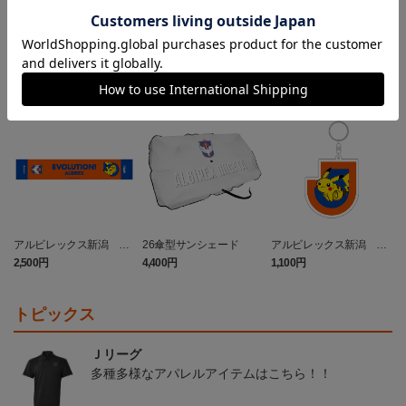
ランキング
NEW
NEW
アルビレックス新潟 ピ
26傘型サンシェード
アルビレックス新潟 ピ
カチュウ タオルマフラー
カチュウ キーホルダー
2,500円
4,400円
1,100円
3
トピックス
Ｊリーグ
多種多様なアパレルアイテムはこちら！！