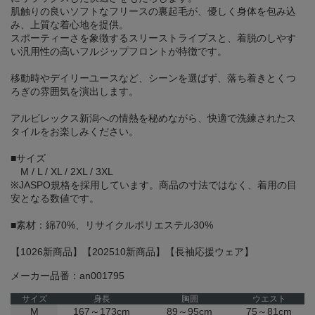
肌触りの良いソフトなフリースの裏起毛が、優しく身体を包み込
み、上質な着心地を提供。
スポーティーさを象徴するスリーストライプスと、着脱のしやす
い汎用性の高いフルジップフロントが特徴です。
移動時やデイリーユースなど、シーンを選ばず、落ち着きとくつ
ろぎの雰囲気を演出します。
アルビレックス新潟への情熱を秘めながら、快適で洗練されたス
タイルをお楽しみください。
■サイズ
M / L / XL / 2XL / 3XL
※JASPO規格を採用しています。商品の寸法ではなく、着用の目
安となる数値です。
■素材：綿70%、リサイクルポリエステル30%
【1026新商品】【202510新商品】【長袖応援ウェア】
メーカー品番：an001795
サイズ
身長
胸囲
ウエスト
M
167～173cm
89～95cm
75～81cm