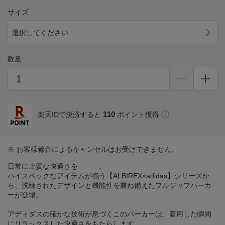
サイズ
選択してください
数量
110
楽天IDで決済すると
ポイント獲得
※ お客様都合によるキャンセルはお受けできません。
日常に上質な快適さを―――。
ハイスペックなアイテムが揃う【ALBIREX×adidas】シリーズか
ら、洗練されたデザインと機能性を兼ね備えたフルジップパーカ
ーが登場。
アディダスの確かな技術が息づくこのパーカーは、着用した瞬間
にリラックスした快適さをもたらします。