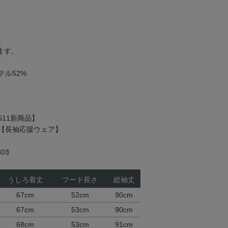
L
ます。
ル52%
511新商品】
【長袖応援ウェア】
03
うしろ着丈
フード長さ
総袖丈
67cm
52cm
90cm
67cm
53cm
90cm
68cm
53cm
91cm