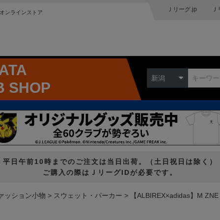
Ｊリーグ.jp
Ｊ
オンラインストア
GATA
新潟
B SHOP
平日午前10時までのご注文は当日出荷。（土日祝日は除く）
ご購入の際はＪリーグIDが必要です。
ァッション小物
スウェット・パーカー
【ALBIREX×adidas】M ZN