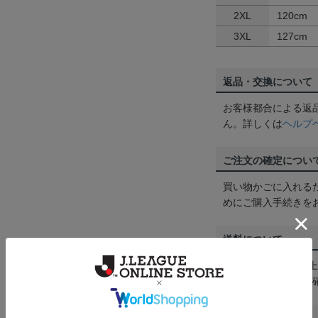
2XL
120cm
3XL
127cm
返品・交換について
お客様都合による返
ん。詳しくは
ヘルプ
ご注文の確定につい
買い物かごに入れる
めにご購入手続きを
送料について
3,980円（税込）
は
ヘルプページ
をご