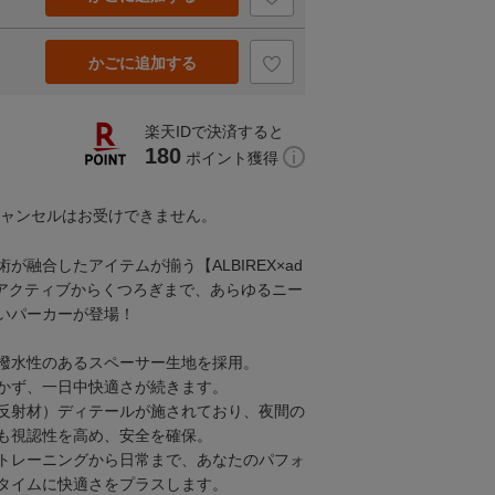
かごに追加する
楽天IDで決済すると
180
ポイント獲得
キャンセルはお受けできません。
技術が融合したアイテムが揃う【ALBIREX×ad
、アクティブからくつろぎまで、あらゆるニー
いパーカーが登場！
撥水性のあるスペーサー生地を採用。
かず、一日中快適さが続きます。
反射材）ディテールが施されており、夜間の
も視認性を高め、安全を確保。
トレーニングから日常まで、あなたのパフォ
タイムに快適さをプラスします。