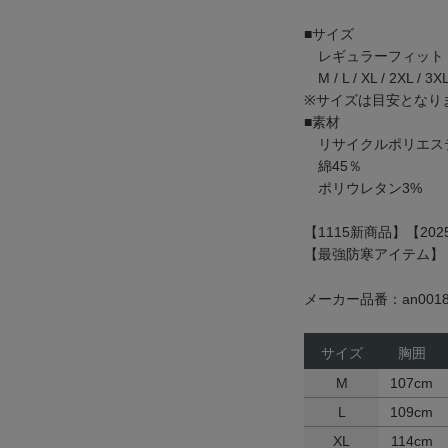
■サイズ
レギュラーフィット
M / L / XL / 2XL / 3X
※サイズは目安となり
■素材
リサイクルポリエステ
綿45％
ポリウレタン3%
【1115新商品】【202
【最強防寒アイテム】
メーカー品番：an0018
サイズ
胸囲
M
107cm
L
109cm
XL
114cm